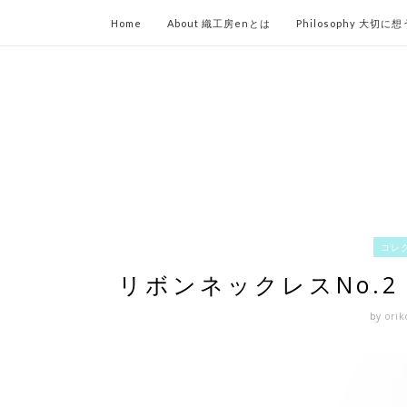
Home
About 織工房enとは
Philosophy 大切に
コレ
リボンネックレスNo.
by
ori