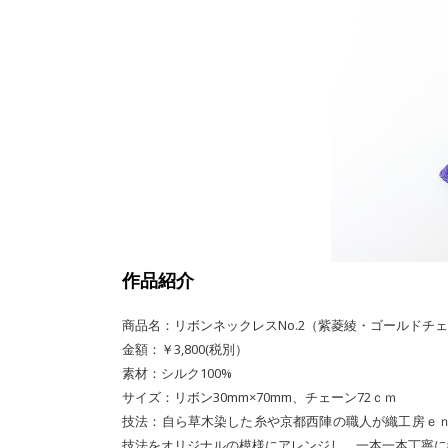
作品紹介
商品名：リボンネックレスNo.2（紫菱綾・ゴールドチ
金額：￥3,800(税別）
素材：シルク100%
サイズ：リボン30mm×70mm、チェーン72ｃｍ
技法：
自ら草木染した糸や京都西陣の職人が織工房ｅ
技法をオリジナルの模様にアレンジし、一本一本丁寧に