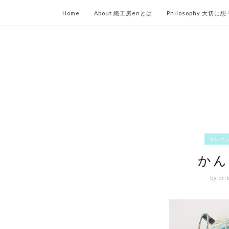
Home
About 織工房enとは
Philosophy 大切に
コレク
かん
by
ori